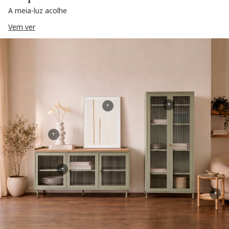
A meia-luz acolhe
Vem ver
+
+
+
+
+