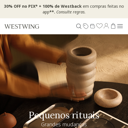
30% OFF no PIX* + 100% de Westback
em compras feitas no
app
**.
Consulte regras.
Pequenos rituais
Grandes mudanças