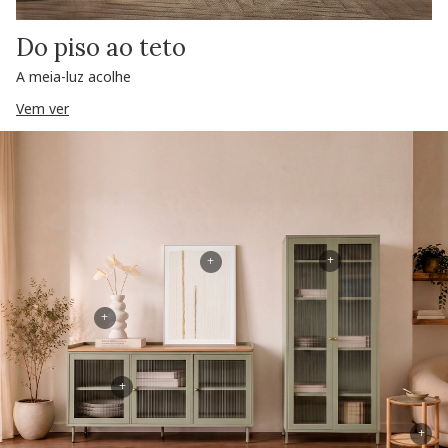
Do piso ao teto
A meia-luz acolhe
Vem ver
+
+
+
+
+