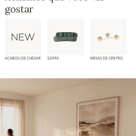
gostar
ACABOU DE CHEGAR
SOFÁS
MESAS DE CENTRO
T