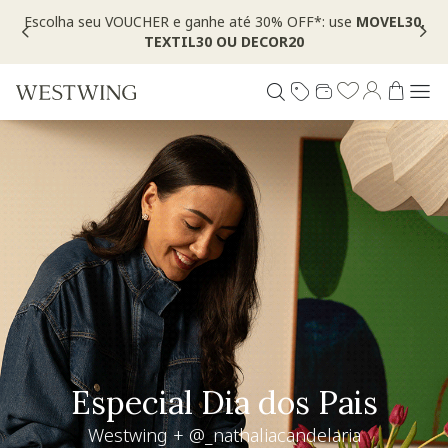
Escolha seu VOUCHER e ganhe até 30% OFF*: use
MOVEL30,
TEXTIL30 OU DECOR20
Living desejo
+30% OFF extra