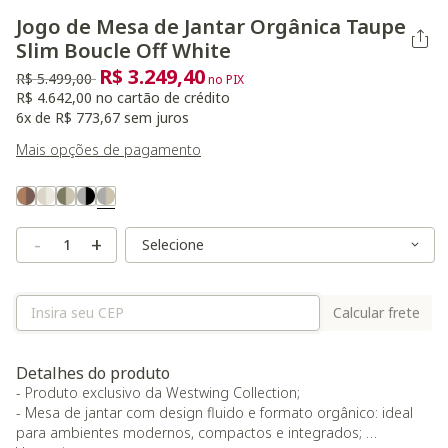
Jogo de Mesa de Jantar Orgânica Taupe
Slim Boucle Off White
R$ 3.249,40
Preço reduzido de
para
R$ 5.499,00
no PIX
R$ 4.642,00 no cartão de crédito
6x de R$ 773,67 sem juros
Mais opções de pagamento
Variant Real Color
Selected
Variant Size
Variant Size
-
+
Calcular frete
Detalhes do produto
- Produto exclusivo da Westwing Collection;
- Mesa de jantar com design fluido e formato orgânico: ideal
para ambientes modernos, compactos e integrados;