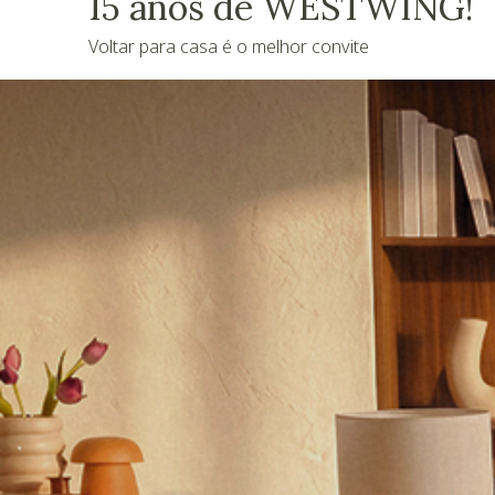
15 anos de WESTWING!
Voltar para casa é o melhor convite