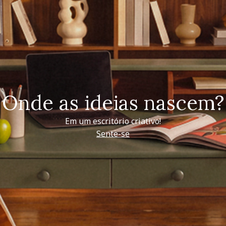
Onde as ideias nascem?
Em um escritório criativo!
Sente-se