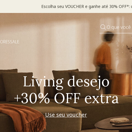
*Válido por tempo limitado, em itens sinalizados com selo
O que você
DORES
SALE
Living desejo
+30% OFF extra
Use seu voucher