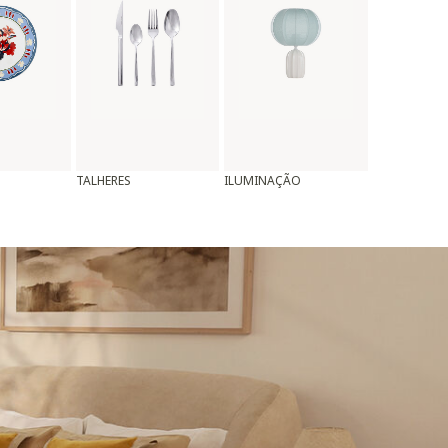
TALHERES
ILUMINAÇÃO
ALMOFADAS