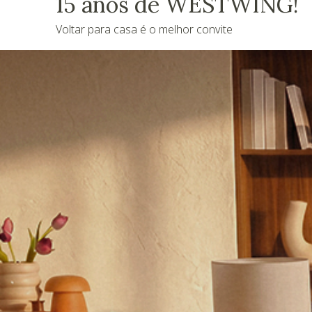
15 anos de WESTWING!
Voltar para casa é o melhor convite