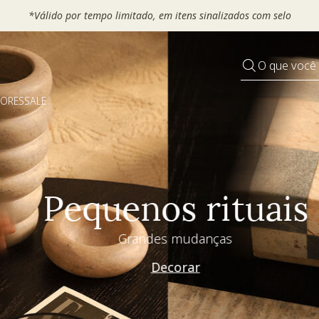
*Válido por tempo limit
O que você
DORES
SALE
Pequenos rituais
Grandes mudanças
Decorar