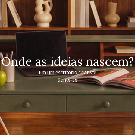
Onde as ideias nascem?
Em um escritório criativo!
Sente-se