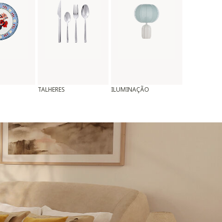
TALHERES
ILUMINAÇÃO
ALMOFADAS