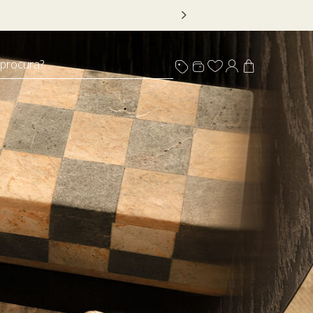
ado, em itens sinalizados com selo
 procura?