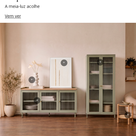
A meia-luz acolhe
Vem ver
+
+
+
+
+