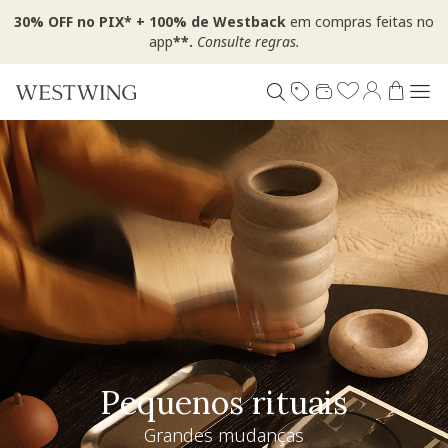
30% OFF no PIX* + 100% de Westback
em compras feitas no
app
**.
Consulte regras.
Pequenos rituais
Grandes mudanças