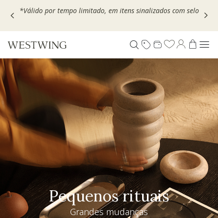
Escolha seu VOUCHER e ganhe até 30% OFF*: use
MOVEL30,
TEXTIL30 OU DECOR20
Pequenos rituais
Grandes mudanças