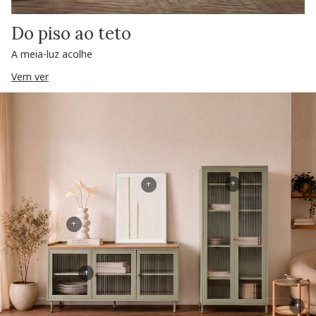
Do piso ao teto
A meia-luz acolhe
Vem ver
+
+
+
+
+