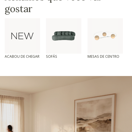
gostar
ACABOU DE CHEGAR
SOFÁS
MESAS DE CENTRO
T