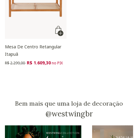
Mesa De Centro Retangular
Itapuã
Preço reduzido de
para
R$ 1.609,30
R$ 2.299,00
no PIX
Bem mais que uma loja de decoração
@westwingbr