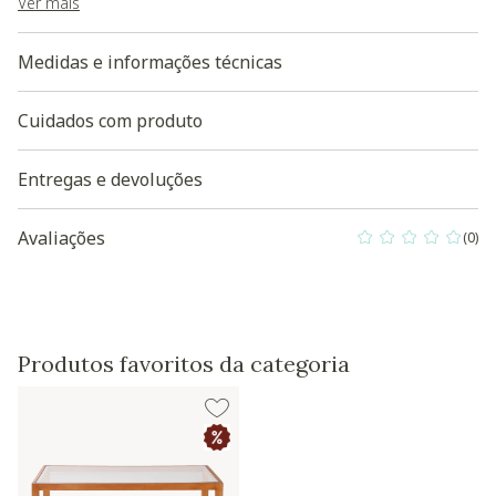
- O produto será entregue desmontado. O Westwing não
Ver mais
disponibiliza serviços de montagem e/ou instalação.
Medidas e informações técnicas
Baixe aqui a modelagem 3D do produto
Cuidados com produto
Entregas e devoluções
Avaliações
(0)
0 out of 5 Custo
Produtos favoritos da categoria