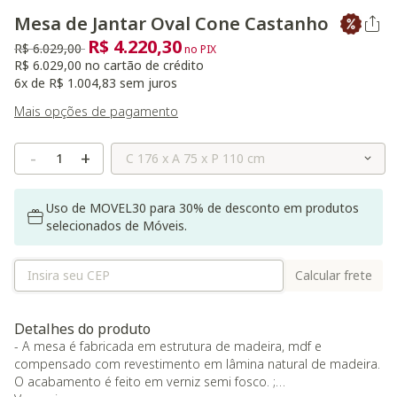
Mesa de Jantar Oval Cone Castanho
R$ 4.220,30
Preço reduzido de
para
R$ 6.029,00
no PIX
R$ 6.029,00 no cartão de crédito
6x de R$ 1.004,83 sem juros
Mais opções de pagamento
Selecione o Tamanho
-
+
Uso de MOVEL30 para 30% de desconto em produtos
selecionados de Móveis.
Calcular frete
Detalhes do produto
- A mesa é fabricada em estrutura de madeira, mdf e
compensado com revestimento em lâmina natural de madeira.
O acabamento é feito em verniz semi fosco. ;