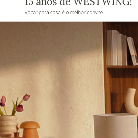
15 anos de WESTWING!
Voltar para casa é o melhor convite