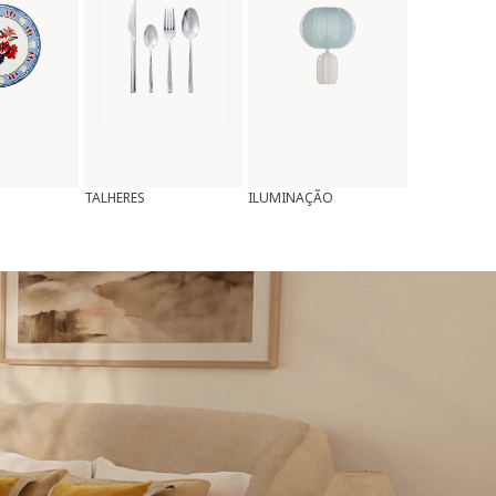
TALHERES
ILUMINAÇÃO
ALMOFADAS