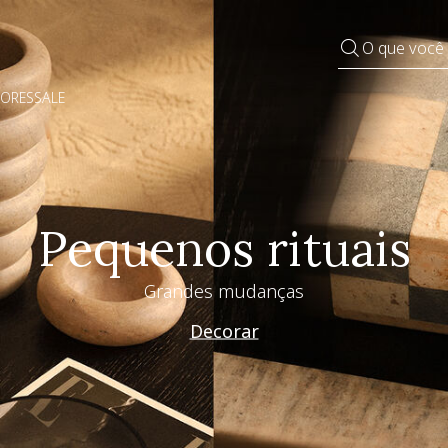
O que você
DORES
SALE
Pequenos rituais
Grandes mudanças
Decorar