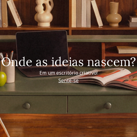
Onde as ideias nascem?
Em um escritório criativo!
Sente-se