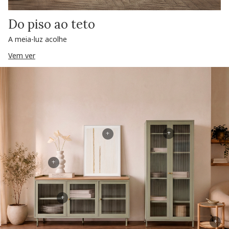
Do piso ao teto
A meia-luz acolhe
Vem ver
+
+
+
+
+