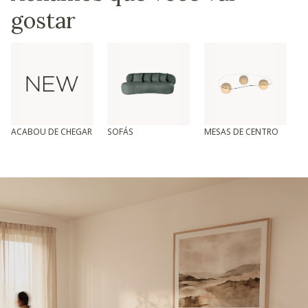
gostar
ACABOU DE CHEGAR
SOFÁS
MESAS DE CENTRO
T