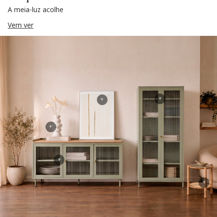
A meia-luz acolhe
Vem ver
+
+
+
+
+