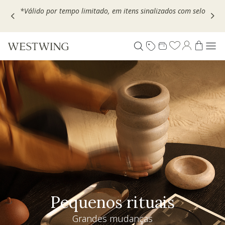
Escolha seu VOUCHER e ganhe até 30% OFF*: use
MOVEL30,
TEXTIL30 OU DECOR20
Pequenos rituais
Grandes mudanças