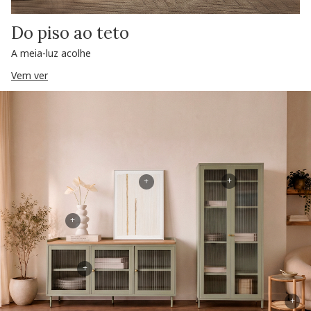
Do piso ao teto
A meia-luz acolhe
Vem ver
+
+
+
+
+