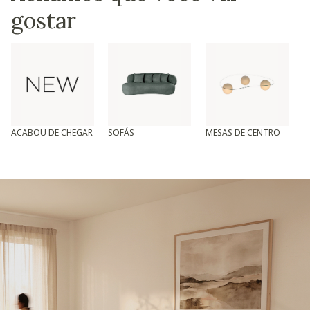
gostar
ACABOU DE CHEGAR
SOFÁS
MESAS DE CENTRO
T