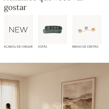
gostar
ACABOU DE CHEGAR
SOFÁS
MESAS DE CENTRO
T