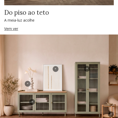
Do piso ao teto
A meia-luz acolhe
Vem ver
+
+
+
+
+