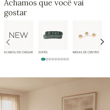
Achamos que você vai
gostar
ACABOU DE CHEGAR
SOFÁS
MESAS DE CENTRO
T