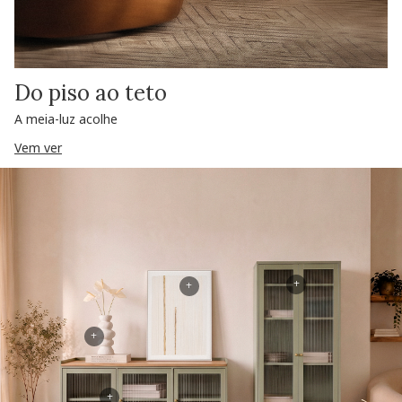
Do piso ao teto
A meia-luz acolhe
Vem ver
+
+
+
+