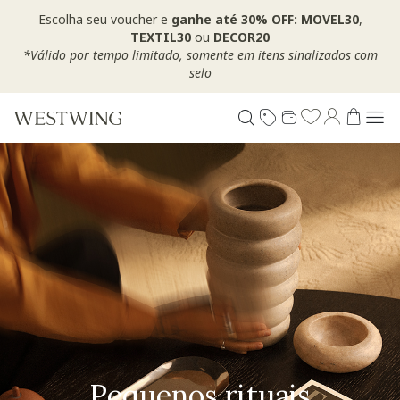
Escolha seu voucher e
ganhe até 30% OFF: MOVEL30
,
TEXTIL30
ou
DECOR20
*Válido por tempo limitado, somente em itens sinalizados com
selo
Pequenos rituais