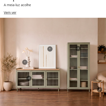
A meia-luz acolhe
Vem ver
+
+
+
+
+