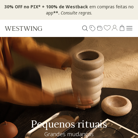
30% OFF no PIX* + 100% de Westback
em compras feitas no
app
**.
Consulte regras.
Pequenos rituais
Grandes mudanças