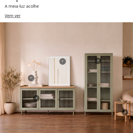
A meia-luz acolhe
Vem ver
+
+
+
+
+