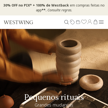
30% OFF no PIX* + 100% de Westback
em compras feitas no
app
**.
Consulte regras.
Pequenos rituais
Grandes mudanças