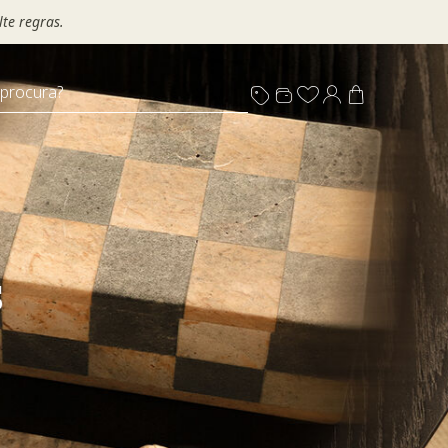
te regras.
 procura?