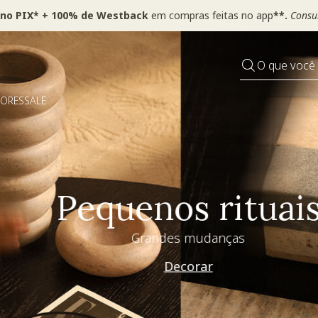
 no PIX* + 100% de Westback
em compras feitas no app
**.
Consul
O que você
DORES
SALE
Pequenos rituais
Grandes mudanças
Decorar