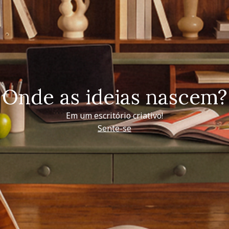
Onde as ideias nascem?
Em um escritório criativo!
Sente-se