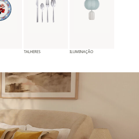
TALHERES
ILUMINAÇÃO
ALMOFADAS