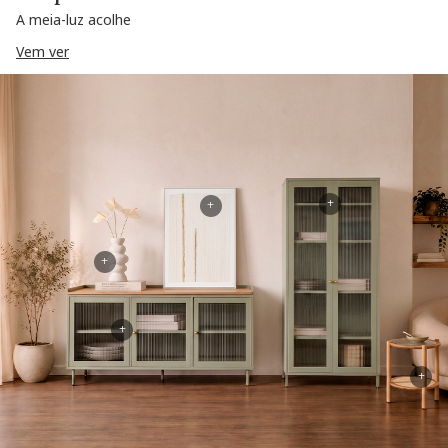
A meia-luz acolhe
Vem ver
+
+
+
+
+