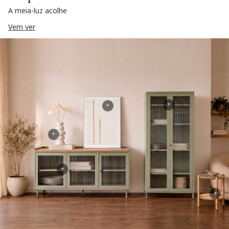
A meia-luz acolhe
Vem ver
+
+
+
+
+