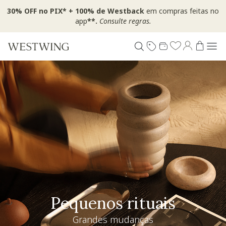
30% OFF no PIX* + 100% de Westback
em compras feitas no
app
**.
Consulte regras.
Pequenos rituais
Grandes mudanças