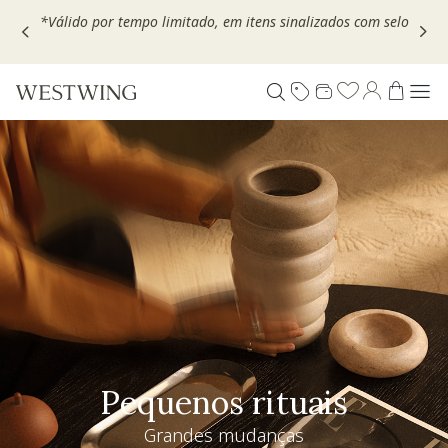
Escolha seu VOUCHER e ganhe até 30% OFF*: use
MOVEL30,
TEXTIL30 OU DECOR20
Pequenos rituais
Grandes mudanças