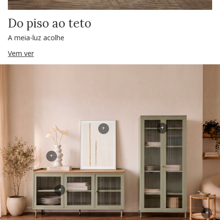
Do piso ao teto
A meia-luz acolhe
Vem ver
+
+
+
+
+