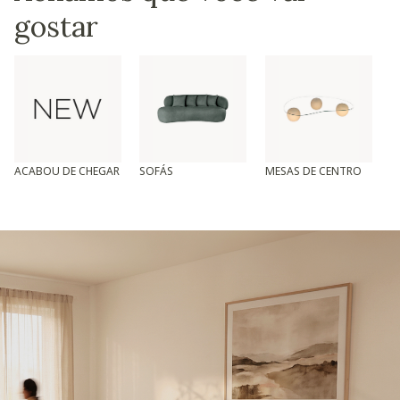
gostar
ACABOU DE CHEGAR
SOFÁS
MESAS DE CENTRO
T