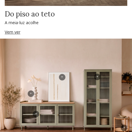
Do piso ao teto
A meia-luz acolhe
Vem ver
+
+
+
+
+