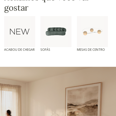
gostar
ACABOU DE CHEGAR
SOFÁS
MESAS DE CENTRO
T