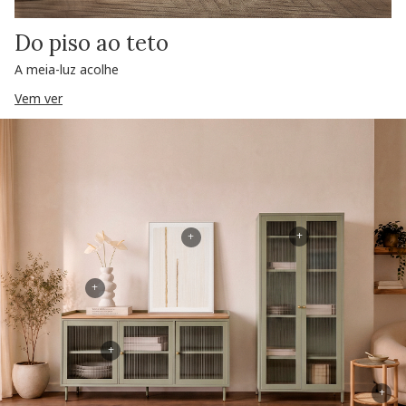
Do piso ao teto
A meia-luz acolhe
Vem ver
+
+
+
+
+