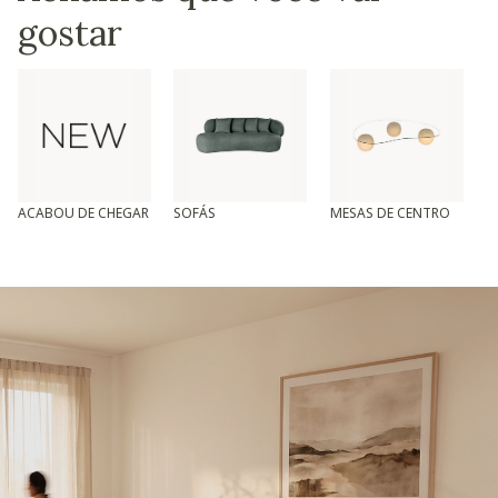
gostar
ACABOU DE CHEGAR
SOFÁS
MESAS DE CENTRO
T