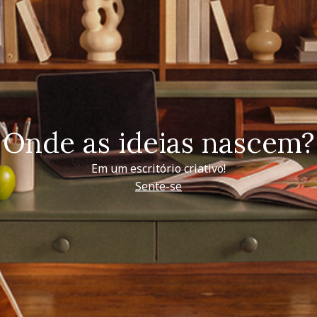
Onde as ideias nascem?
Em um escritório criativo!
Sente-se