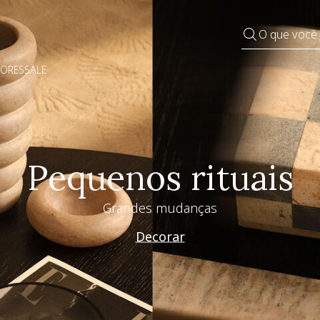
O que você
DORES
SALE
Pequenos rituais
Grandes mudanças
Decorar