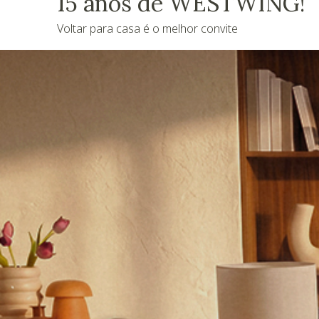
15 anos de WESTWING!
Voltar para casa é o melhor convite