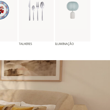
TALHERES
ILUMINAÇÃO
ALMOFADAS