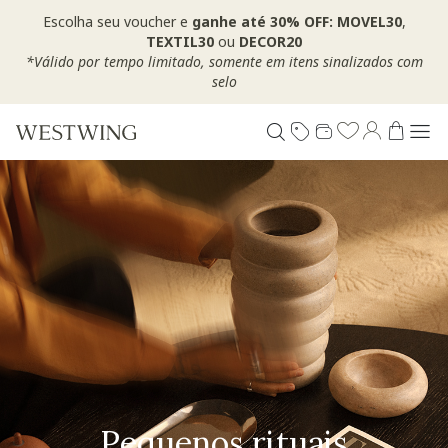
Escolha seu voucher e
ganhe até 30% OFF: MOVEL30
,
TEXTIL30
ou
DECOR20
*Válido por tempo limitado, somente em itens sinalizados com
selo
Pequenos rituais