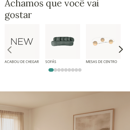
Achamos que você vai
gostar
ACABOU DE CHEGAR
SOFÁS
MESAS DE CENTRO
T