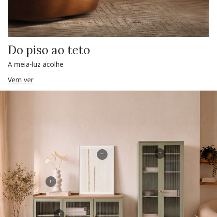
Do piso ao teto
A meia-luz acolhe
Vem ver
+
+
+
+