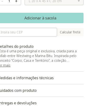
-
+
Adicionar à sacola
Calcular frete
etalhes do produto
 Esta é uma peça original e exclusiva, criada para a
ollab entre Westwing e Marina Bitu. Inspirada pelo
onceito “Corpo, Casa e Território”, a coleção
ransforma memórias, paisagens e símbolos afetivos
er mais
o Nordeste brasileiro em design contemporâneo.
om formas orgânicas, texturas acolhedoras e cores
edidas e informações técnicas
ue remetem à terra, ao céu e às tramas naturais do
erritório, a almofada traduz o encontro entre moda e
asa em uma peça autoral, sensível e cheia de
uidados com produto
arrativa;
 Base em linhão (linho misto) com bordado em bouclê,
ntregas e devoluções
om as técnicas de bordado tufting e chenille;