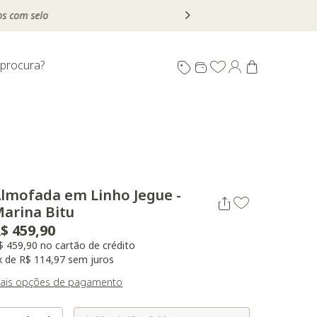
 procura?
lmofada em Linho Jegue -
arina Bitu
$ 459,90
$ 459,90 no cartão de crédito
x de R$ 114,97 sem juros
ais opções de pagamento
Selecione o Tamanho