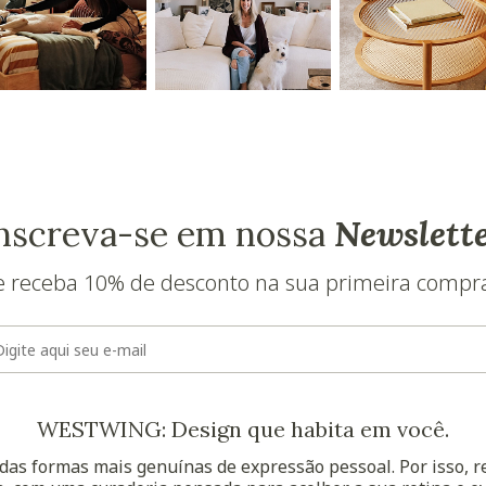
nscreva-se em nossa
Newslett
e receba 10% de desconto na sua primeira compr
E-mail
WESTWING: Design que habita em você.
as formas mais genuínas de expressão pessoal. Por isso, 