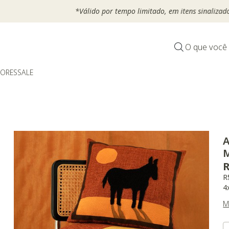
*Válido por tempo limitado, em itens sinalizados com selo
O que você
DORES
SALE
A
M
R
R
4
M