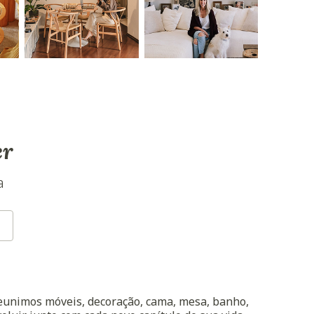
er
a
reunimos móveis, decoração, cama, mesa, banho,