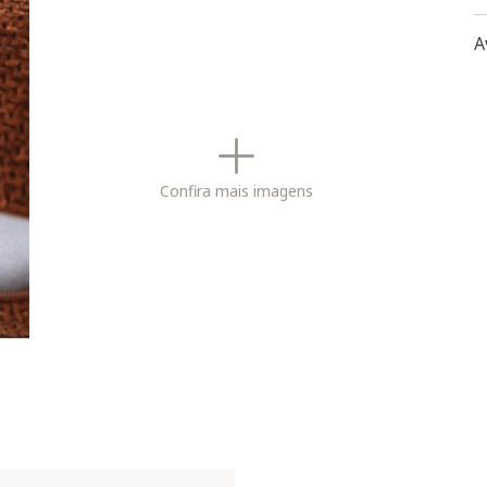
-
-
A
-
-
-
Confira mais imagens