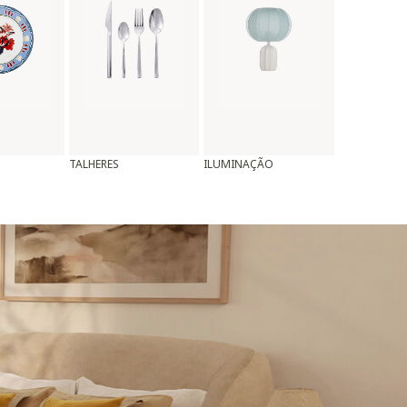
TALHERES
ILUMINAÇÃO
ALMOFADAS