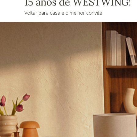
15 anos de WESTWING!
Voltar para casa é o melhor convite