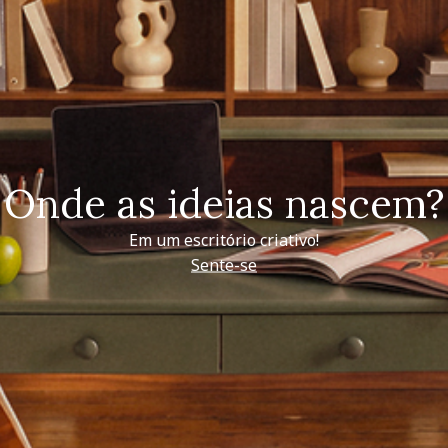
Onde as ideias nascem?
Em um escritório criativo!
Sente-se