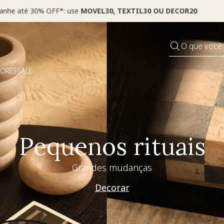
 seu VOUCHER e ganhe até 30% OFF*: use
MOVEL30, TEXTIL30 OU
O que você
DORES
SALE
Especial Dia dos Pai
Westwing + @_nathaliacandelaria
Vem ver