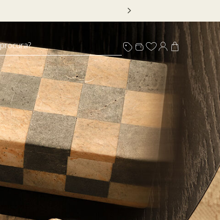
 DECOR20
 procura?
s