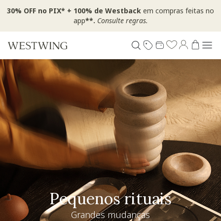
30% OFF no PIX* + 100% de Westback
em compras feitas no
app
**.
Consulte regras.
Pequenos rituais
Grandes mudanças