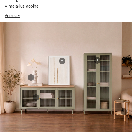
A meia-luz acolhe
Vem ver
+
+
+
+
+