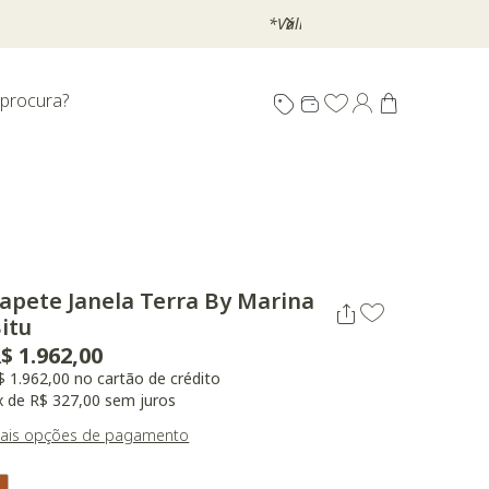
 procura?
apete Janela Terra By Marina
itu
$ 1.962,00
$ 1.962,00 no cartão de crédito
x de R$ 327,00 sem juros
ais opções de pagamento
ariant Real Color