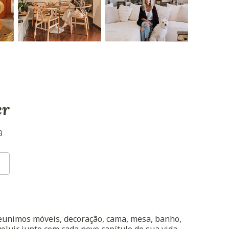
er
a
reunimos móveis, decoração, cama, mesa, banho,