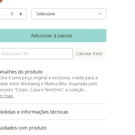
Selected
Variant Size
Variant Size
-
+
Adicionar à sacola
Calcular frete
etalhes do produto
 Esta é uma peça original e exclusiva, criada para a
ollab entre Westwing e Marina Bitu. Inspirada pelo
onceito “Corpo, Casa e Território”, a coleção
ransforma memórias, paisagens e símbolos afetivos
er mais
o Nordeste brasileiro em design contemporâneo.
om formas orgânicas, texturas acolhedoras e cores
edidas e informações técnicas
ue remetem à terra, ao céu e às tramas naturais do
erritório, o tapete traduz o encontro entre moda e
asa em uma peça autoral, sensível e cheia de
uidados com produto
arrativa;