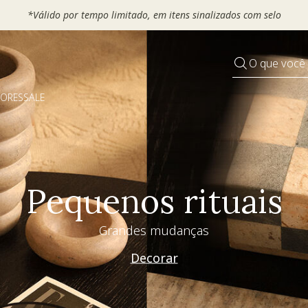
*Válido por tempo limitado, em itens sinalizados com selo
O que você
DORES
SALE
Pequenos rituais
Grandes mudanças
Decorar