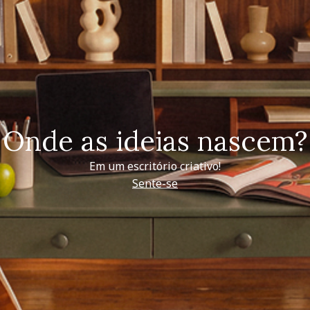
Onde as ideias nascem?
Em um escritório criativo!
Sente-se