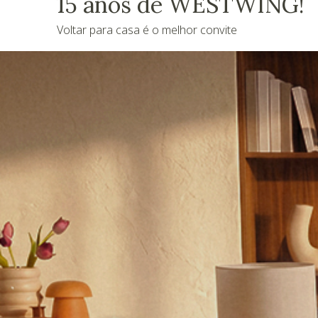
15 anos de WESTWING!
Voltar para casa é o melhor convite