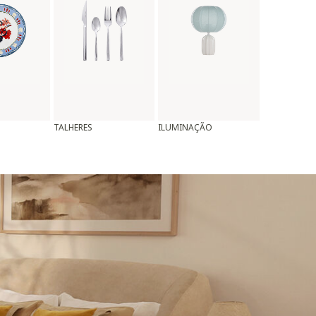
TALHERES
ILUMINAÇÃO
ALMOFADAS