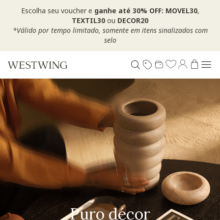
Escolha seu voucher e
ganhe até 30% OFF: MOVEL30
,
TEXTIL30
ou
DECOR20
*Válido por tempo limitado, somente em itens sinalizados com
selo
Puro décor