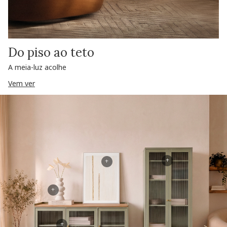
Do piso ao teto
A meia-luz acolhe
Vem ver
+
+
+
+