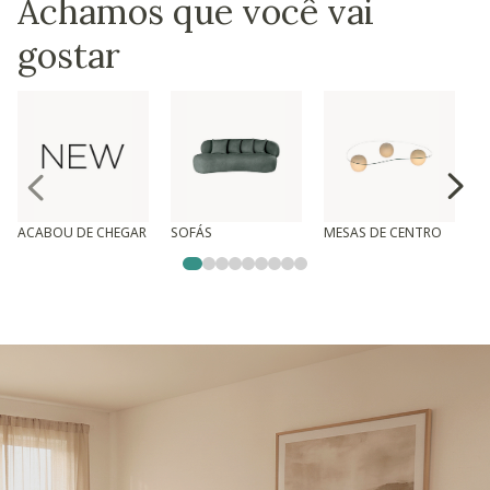
Achamos que você vai
gostar
ACABOU DE CHEGAR
SOFÁS
MESAS DE CENTRO
T