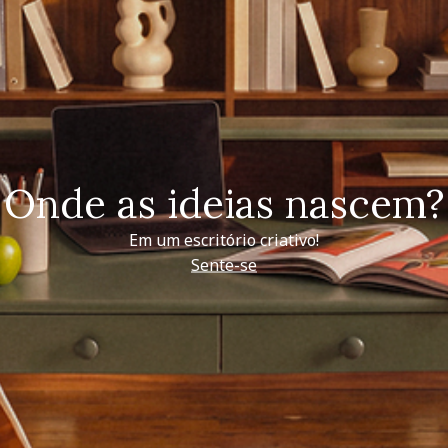
Onde as ideias nascem?
Em um escritório criativo!
Sente-se