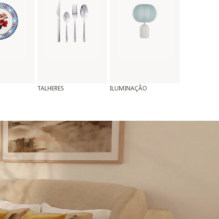
TALHERES
ILUMINAÇÃO
ALMOFADAS