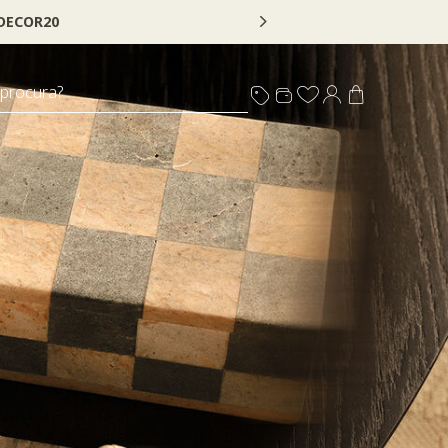
 DECOR20
 procura?