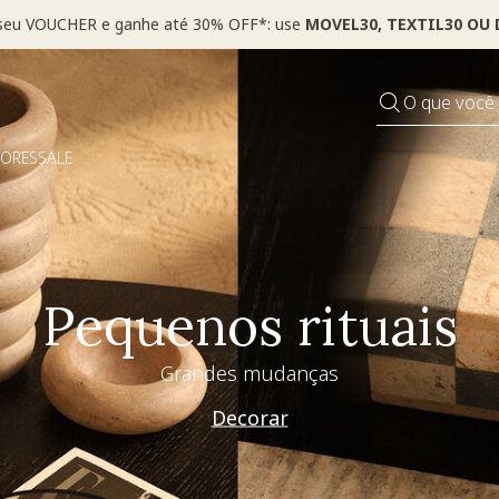
 seu VOUCHER e ganhe até 30% OFF*: use
MOVEL30, TEXTIL30 OU
O que você
DORES
SALE
Pequenos rituais
Grandes mudanças
Decorar