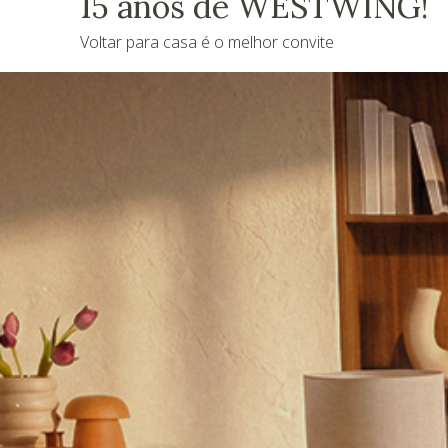
15 anos de WESTWING!
Voltar para casa é o melhor convite