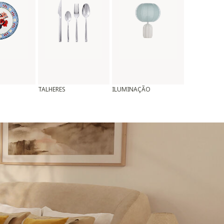
TALHERES
ILUMINAÇÃO
ALMOFADAS