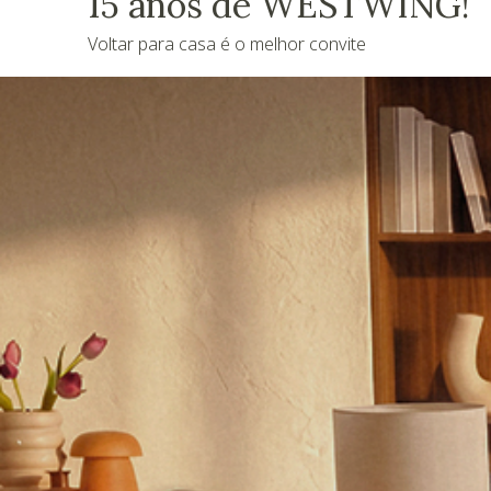
15 anos de WESTWING!
Voltar para casa é o melhor convite