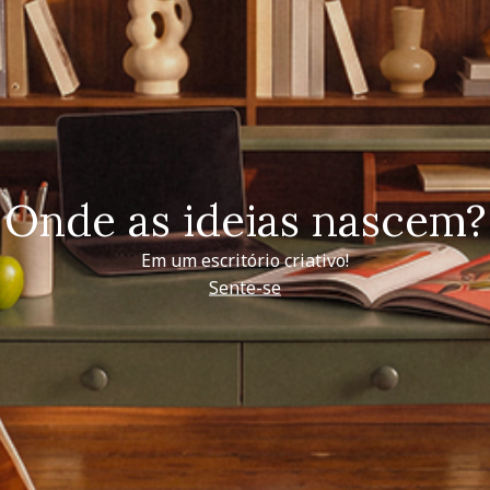
Onde as ideias nascem?
Em um escritório criativo!
Sente-se