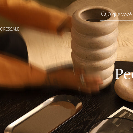
O que você
DORES
SALE
Pequenos rituais
Grandes mudanças
Decorar