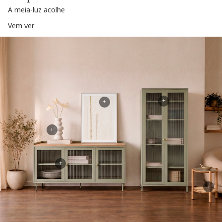
A meia-luz acolhe
Vem ver
+
+
+
+
+