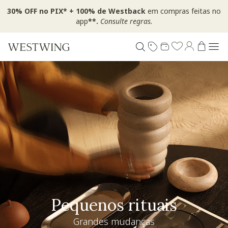
30% OFF no PIX* + 100% de Westback
em compras feitas no
app
**.
Consulte regras.
Pequenos rituais
Grandes mudanças