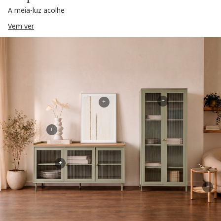
A meia-luz acolhe
Vem ver
+
+
+
+
+