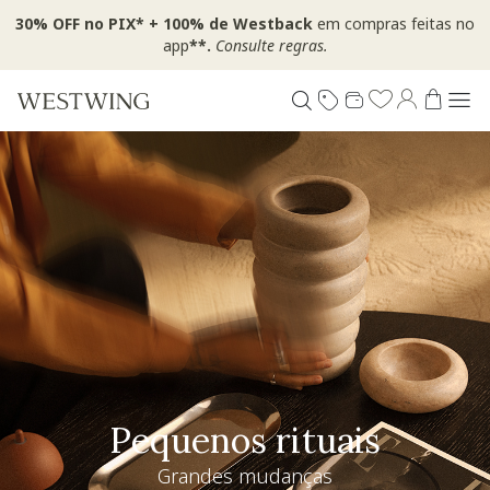
30% OFF no PIX* + 100% de Westback
em compras feitas no
app
**.
Consulte regras.
Pequenos rituais
Grandes mudanças