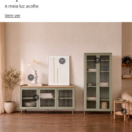
A meia-luz acolhe
Vem ver
+
+
+
+
+