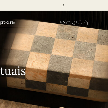
 DECOR20
 procura?