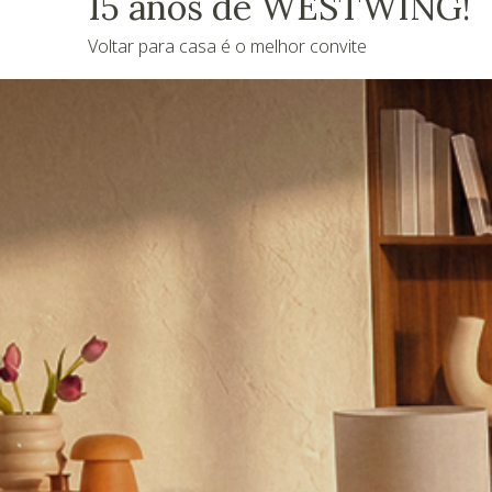
15 anos de WESTWING!
Voltar para casa é o melhor convite