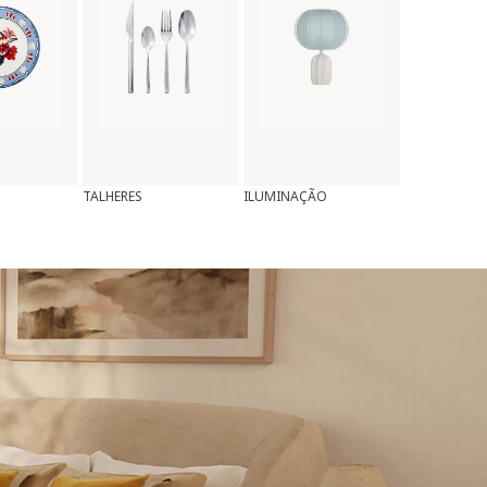
TALHERES
ILUMINAÇÃO
ALMOFADAS