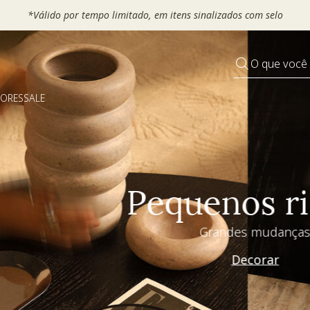
 seu VOUCHER e ganhe até 30% OFF*: use
MOVEL30, TEXTIL30 OU
O que você
DORES
SALE
Pequenos rituais
Grandes mudanças
Decorar