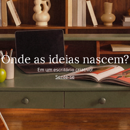
Onde as ideias nascem?
Em um escritório criativo!
Sente-se