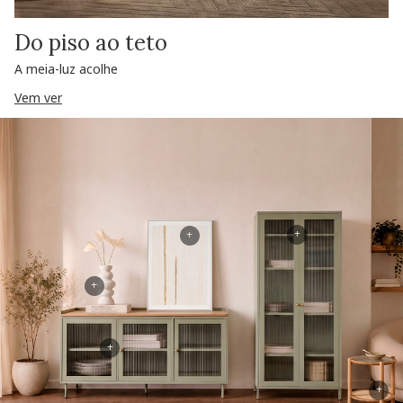
Do piso ao teto
A meia-luz acolhe
Vem ver
+
+
+
+
+