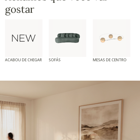
gostar
ACABOU DE CHEGAR
SOFÁS
MESAS DE CENTRO
T