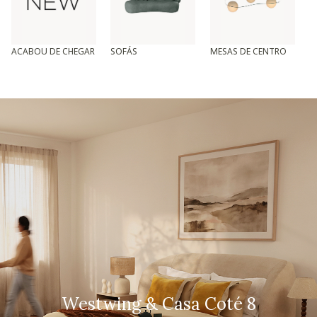
ACABOU DE CHEGAR
SOFÁS
MESAS DE CENTRO
T
Westwing & Casa Coté 8