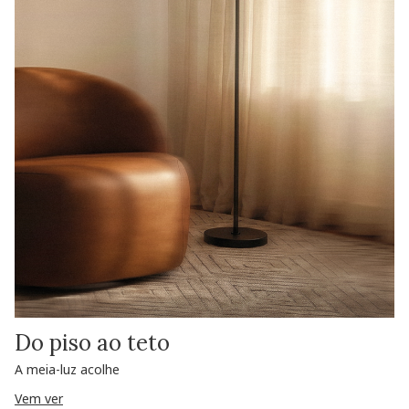
Do piso ao teto
A meia-luz acolhe
Vem ver