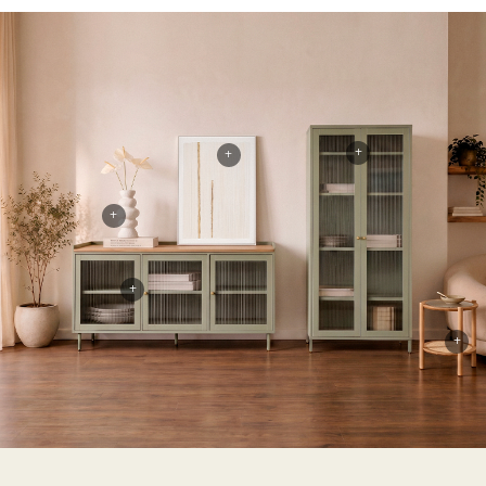
+
+
+
+
+