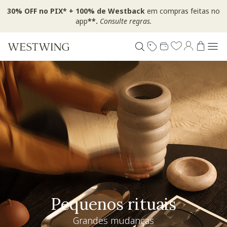
30% OFF no PIX* + 100% de Westback
em compras feitas no
app
**.
Consulte regras.
Pequenos rituais
Grandes mudanças