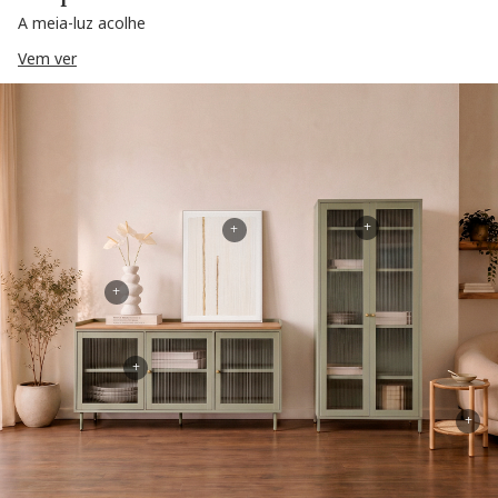
A meia-luz acolhe
Vem ver
+
+
+
+
+