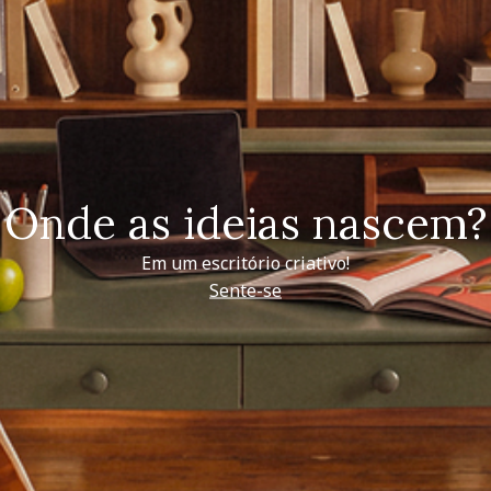
Onde as ideias nascem?
Em um escritório criativo!
Sente-se