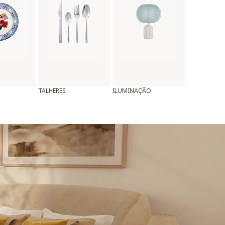
TALHERES
ILUMINAÇÃO
ALMOFADAS