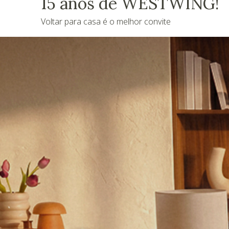
15 anos de WESTWING!
Voltar para casa é o melhor convite