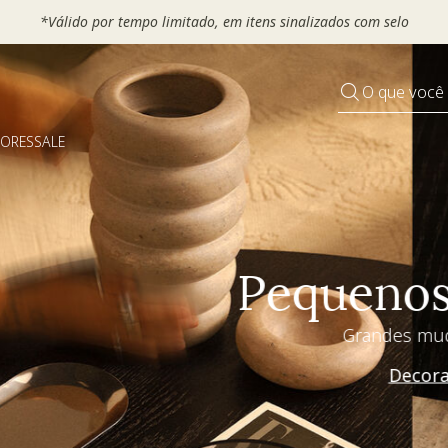
 seu VOUCHER e ganhe até 30% OFF*: use
MOVEL30, TEXTIL30 OU
O que você
DORES
SALE
Pequenos rituais
Grandes mudanças
Decorar