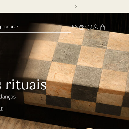
 DECOR20
 procura?