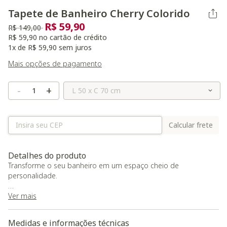
Tapete de Banheiro Cherry Colorido
R$ 59,90
Preço reduzido de
para
R$ 149,00
R$ 59,90 no cartão de crédito
1x de R$ 59,90 sem juros
Mais opções de pagamento
Selecione o Tamanho
-
+
Calcular frete
Detalhes do produto
Transforme o seu banheiro em um espaço cheio de
personalidade.
Tapete de banheiro confeccionado artesanalmente em tecido
Ver mais
100% algodão por meio da técnica de tufagem, com
composição colorida que imprime alegria e charme ao
Medidas e informações técnicas
ambiente. Não possui antiderrapante. Por se tratar de produto