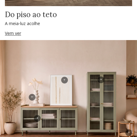
Do piso ao teto
A meia-luz acolhe
Vem ver
+
+
+
+
+