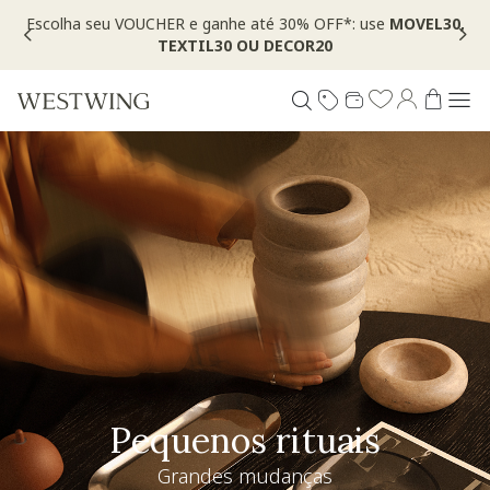
 selo
Escolha seu VOUCHER e ganhe até 30% OFF*: use
MOVEL
TEXTIL30 OU DECOR20
Especial Dia dos Pais
Westwing + @_nathaliacandelaria