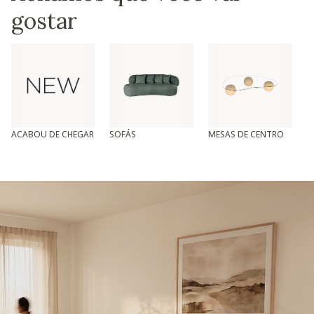
gostar
ACABOU DE CHEGAR
SOFÁS
MESAS DE CENTRO
T