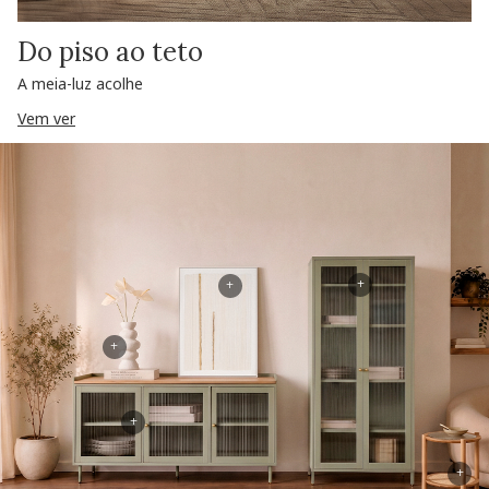
Do piso ao teto
A meia-luz acolhe
Vem ver
+
+
+
+
+