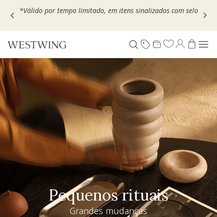
Escolha seu VOUCHER e ganhe até 30% OFF*: use
MOVEL30,
TEXTIL30 OU DECOR20
Pequenos rituais
Grandes mudanças