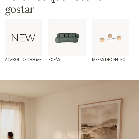
gostar
ACABOU DE CHEGAR
SOFÁS
MESAS DE CENTRO
T