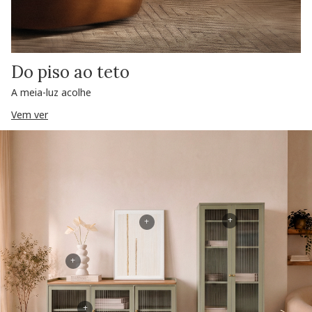
Do piso ao teto
A meia-luz acolhe
Vem ver
+
+
+
+