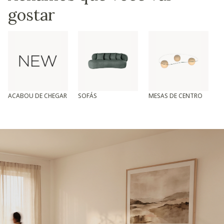
gostar
ACABOU DE CHEGAR
SOFÁS
MESAS DE CENTRO
T