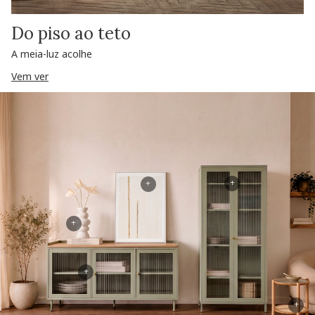
Do piso ao teto
A meia-luz acolhe
Vem ver
+
+
+
+
+