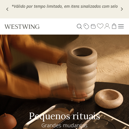
Escolha seu VOUCHER e ganhe até 30% OFF*: use
MOVEL30,
TEXTIL30 OU DECOR20
Pequenos rituais
Grandes mudanças