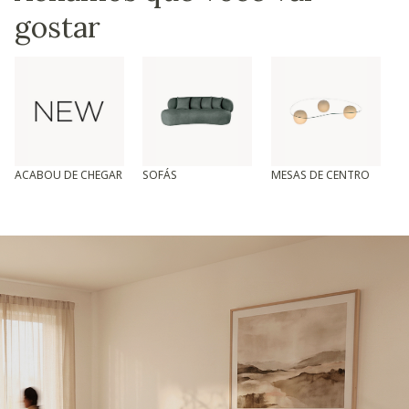
gostar
ACABOU DE CHEGAR
SOFÁS
MESAS DE CENTRO
T