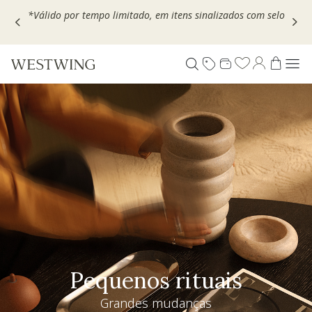
Escolha seu VOUCHER e ganhe até 30% OFF*: use
MOVEL30,
TEXTIL30 OU DECOR20
Pequenos rituais
Grandes mudanças