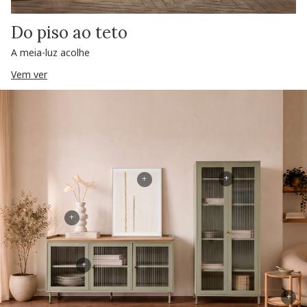
Do piso ao teto
A meia-luz acolhe
Vem ver
+
+
+
+
+