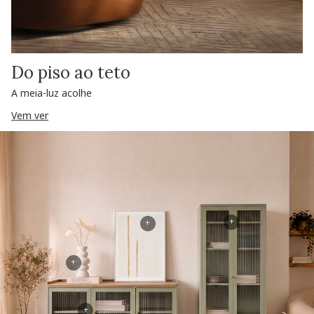
Do piso ao teto
A meia-luz acolhe
Vem ver
+
+
+
+