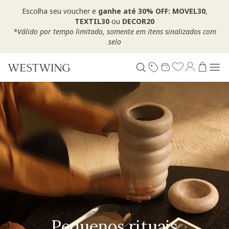
Escolha seu voucher e
ganhe até 30% OFF: MOVEL30
,
TEXTIL30
ou
DECOR20
*Válido por tempo limitado, somente em itens sinalizados com
selo
Pequenos rituais