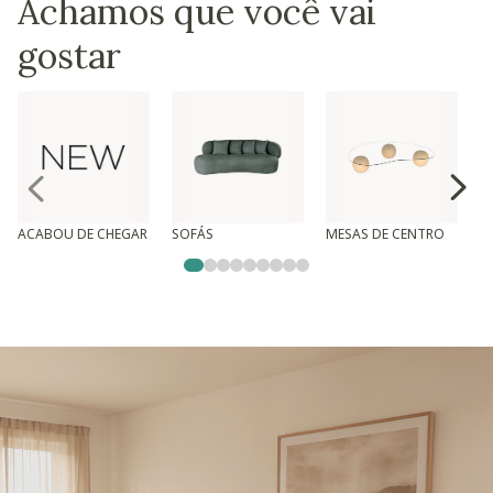
Achamos que você vai
gostar
ACABOU DE CHEGAR
SOFÁS
MESAS DE CENTRO
T