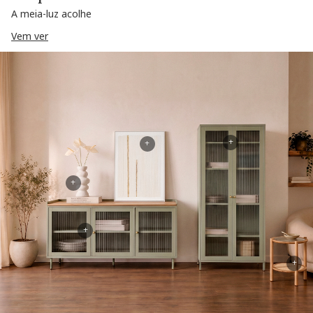
A meia-luz acolhe
Vem ver
+
+
+
+
+