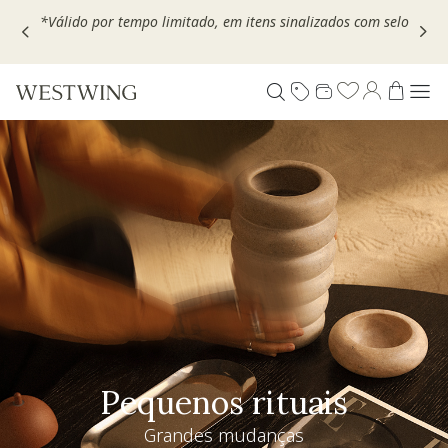
Escolha seu VOUCHER e ganhe até 30% OFF*: use
MOVEL30,
TEXTIL30 OU DECOR20
Pequenos rituais
Grandes mudanças