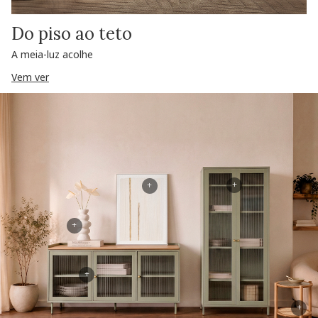
Do piso ao teto
A meia-luz acolhe
Vem ver
+
+
+
+
+