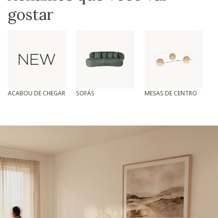
gostar
ACABOU DE CHEGAR
SOFÁS
MESAS DE CENTRO
T