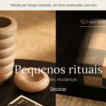
 seu VOUCHER e ganhe até 30% OFF*: use
MOVEL30, TEXTIL30 OU
O que você
DORES
SALE
Pequenos rituais
Grandes mudanças
Decorar