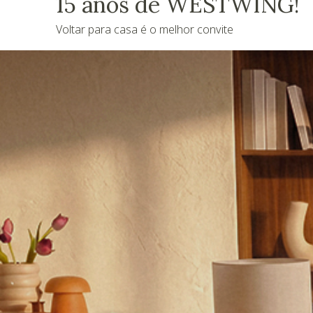
15 anos de WESTWING!
Voltar para casa é o melhor convite