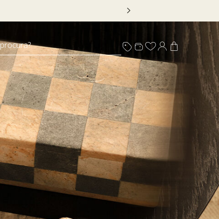
 DECOR20
 procura?