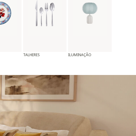
TALHERES
ILUMINAÇÃO
ALMOFADAS