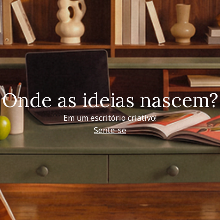
Onde as ideias nascem?
Em um escritório criativo!
Sente-se